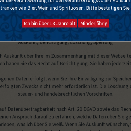
Verlinkte Websites
 wir die Verantwortung für den verantfortungsvollen Konsum 
ränken wie Bier, Wein und Spirituosen. Bitte bestätigen Sie 
n, die von www.lutherbier.de aus verlinkt werden, die Daten 
eachten Sie diesbezüglich die Datenschutzhinweise auf den j
Auskunft, Berichtigung, Löschung, Sperrung
ich Auskunft über Ihre im Zusammenhang mit dieser Websei
aten haben Sie das Recht auf Berichtigung. Sie haben jederze
enen Daten erfolgt, wenn Sie Ihre Einwilligung zur Speiche
erfolgten Zwecks nicht mehr erforderlich ist. Die Löschung e
steuer- und handelsrechtlichen Vorschriften.
auf Datenübertragbarkeit nach Art. 20 DGVO sowie das Rech
einen Anspruch darauf zu erfahren, welche Daten über Sie ge
rieben, was ich über Sie weiß. Wenn Sie Auskunft wünschen, 