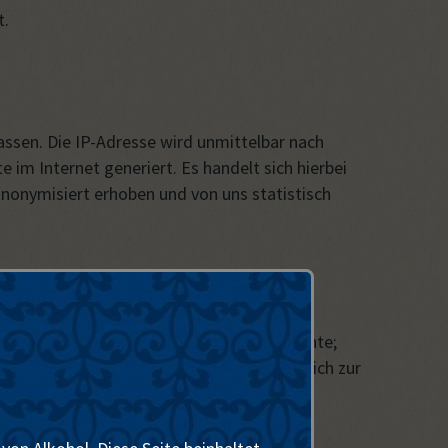
t.
assen. Die IP-Adresse wird unmittelbar nach
m Internet generiert. Es handelt sich hierbei
anonymisiert erhoben und von uns statistisch
eben, es sei denn, dass ein gesetzlicher
nft an Strafverfolgungsbehörden und Gerichte;
ngsträger, Finanzbehörden usw.) oder wenn ich zur
ritte einschalte.