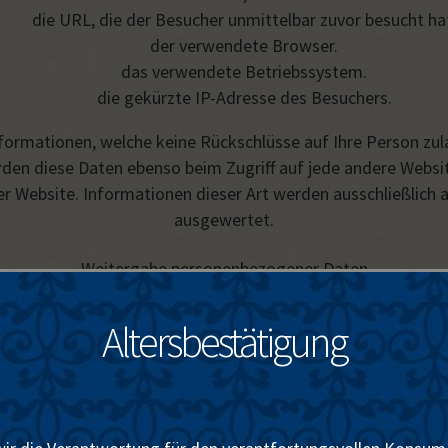
die URL, die der Besucher unmittelbar zuvor besucht ha
der verwendete Browser.
das verwendete Betriebssystem.
die gekürzte IP-Adresse des Besuchers.
Informationen, welche keine Rückschlüsse auf Ihre Person zul
n diese Daten ebenso beim Zugriff auf jede andere Website i
ser Website. Informationen dieser Art werden ausschließlich 
ausgewertet.
Weitergabe personenbezogener Daten
inaus nicht ohne Ihr ausdrückliches Einverständnis weiterg
Altersbestätigung
 gesetzlich zur Herausgabe von Daten verpflichtet bin (Ausku
und gesetzlicher Vorschriften erhalten, z.B. Sozialversicheru
ner Forderungen zur Berufsverschwiegenheit verpflichtete D