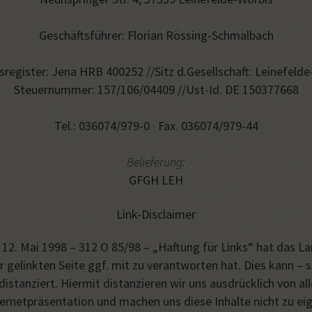
Geschäftsführer: Florian Rössing-Schmalbach
register: Jena HRB 400252 //Sitz d.Gesellschaft: Leinefeld
Steuernummer: 157/106/04409 //Ust-Id. DE 150377668
Tel.: 036074/979-0 · Fax. 036074/979-44
Belieferung:
GFGH LEH
Link-Disclaimer
om 12. Mai 1998 – 312 O 85/98 – „Haftung für Links“ hat das
er gelinkten Seite ggf. mit zu verantworten hat. Dies kann –
istanziert. Hiermit distanzieren wir uns ausdrücklich von alle
ternetpräsentation und machen uns diese Inhalte nicht zu eig