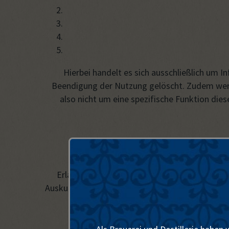
Hierbei handelt es sich ausschließlich um 
Beendigung der Nutzung gelöscht. Zudem werde
also nicht um eine spezifische Funktion die
Personenbezogene Daten werden darüber h
Erlaubnistatbestand vorliegt, z. B. wenn ich
Auskunft an öffentliche Stellen, die Daten aufgr
Durchsetzung mei