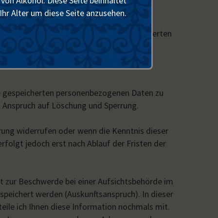
von Alkohol. Diese Seite beinhaltet
Ihr Alter um diese Seite anzusehen.
des Besuchers der Seite speichern und auswerten
eweiligen Seiten.
te gespeicherten personenbezogenen Daten zu
it Anspruch auf Löschung und Sperrung.
rung widerrufen oder wenn die Kenntnis dieser
rfolgt jedoch erst nach Ablauf der Fristen der
t zur Beschwerde bei einer Aufsichtsbehörde im
speichert werden (Auskunftsanspruch). In dieser
teile ich Ihnen diese Information nochmals mit.