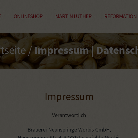
E
ONLINESHOP
MARTIN LUTHER
REFORMATION
tseite
/
Impressum | Datensc
Impressum
Verantwortlich
Brauerei Neunspringe Worbis GmbH,
Neunspringer Str. 4, 37339 Leinefelde-Worbis