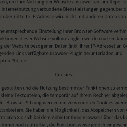
zen, um Ihre Nutzung der Website auszuwerten, um Reports
 Internetnutzung verbundene Dienstleistungen gegenüber de
 übermittelte IP-Adresse wird nicht mit anderen Daten v
ne entsprechende Einstellung Ihrer Browser-Software verhind
unktionen dieser Website vollumfänglich werden nutzen könn
g der Website bezogenen Daten (inkl. Ihrer IP-Adresse) an G
lgenden Link verfügbare Browser-Plugin herunterladen und
optout?hl=de.
Cookies
 gestalten und die Nutzung bestimmter Funktionen zu ermög
 kleine Textdateien, die temporär auf Ihrem Rechner abgeleg
er Browser-Sitzung werden die verwendeten Cookies wieder v
ttanbietern. Sie haben die Möglichkeit, das Abspeichern vo
rmieren Sie sich bei dem Anbieter Ihres Browsers über das 
e immer noch aufrufbar, die Funktionsweise jedoch eingeschr