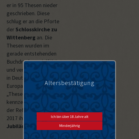
er in 95 Thesen nieder
geschrieben. Diese
schlug er an die Pforte
der
Schlosskirche zu
Wittenberg
an. Die
Thesen wurden im
gerade entstehenden
Buchdruck vervielfältigt
und verteilten sich zügig
in Deutschland und
Altersbestätigung
Europa. Der
„Thesenanschlag“
kennzeichnet den Beginn
der Reformation, die
2017 ihr
500-jähriges
Jubiläum
begeht.