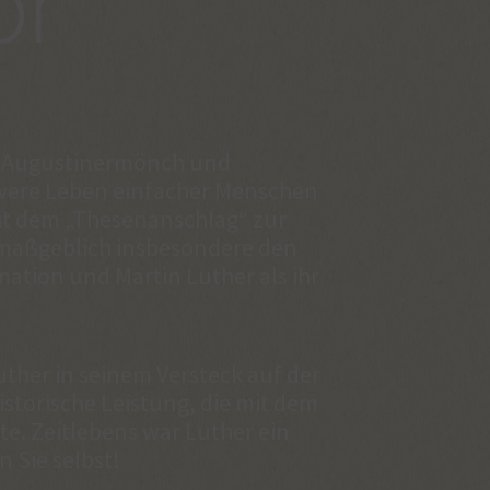
or
er Augustinermönch und
chwere Leben einfacher Menschen
it dem „Thesenanschlag“ zur
 maßgeblich insbesondere den
mation und Martin Luther als ihr
her in seinem Versteck auf der
istorische Leistung, die mit dem
e. Zeitlebens war Luther ein
 Sie selbst!