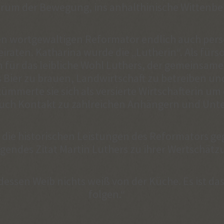
rum der Bewegung, ins anhalthinische Wittenbe
en wortgewaltigen Reformator endlich auch pers
eiraten. Katharina wurde die „Lutherin“. Als für
an für das leibliche Wohl Luthers, der gemeinsam
 Bier zu brauen, Landwirtschaft zu betreiben un
ümmerte sie sich als versierte Wirtschafterin um
 auch Kontakt zu zahlreichen Anhängern und Unt
en die historischen Leistungen des Reformators g
olgendes Zitat Martin Luthers zu ihrer Wertschät
dessen Weib nichts weiß von der Küche. Es ist das
folgen.“