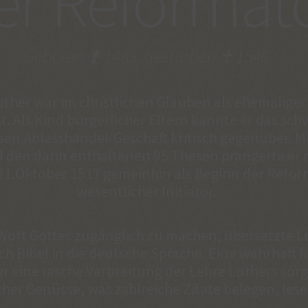
er Reformat
Geboren ⚵ 1483, gestorben ♰ 1546
uther war im christlichen Glauben als ehemalig
t. Als Kind bürgerlicher Eltern kannte er das s
en Ablasshandel-Geschäft kritisch gegenüber. M
d den darin enthaltenen 95 Thesen prangerte er
 31.Oktober 1517 gemeinhin als Beginn der Refor
wesentlicher Initiator.
rt Gottes zugänglich zu machen, übersetzte Lut
ch Bibel in die deutsche Sprache. Eine wahrhaft h
eine rasche Verbreitung der Lehre Luthers sorgt
her Genüsse, was zahlreiche Zitate belegen, lesen