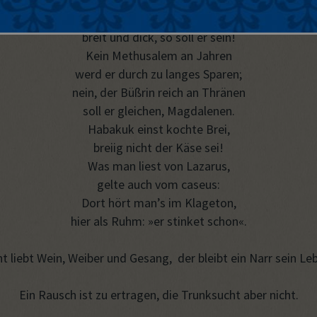
hab er nicht 10 000 Augen
wie einst Argus. Auch nicht klein,
breit und dick, so soll er sein!
Kein Methusalem an Jahren
werd er durch zu langes Sparen;
nein, der Büßrin reich an Thränen
soll er gleichen, Magdalenen.
Habakuk einst kochte Brei,
breiig nicht der Käse sei!
Was man liest von Lazarus,
gelte auch vom caseus:
Dort hört man’s im Klageton,
hier als Ruhm: »er stinket schon«.
t liebt Wein, Weiber und Gesang, der bleibt ein Narr sein Le
Ein Rausch ist zu ertragen, die Trunksucht aber nicht.