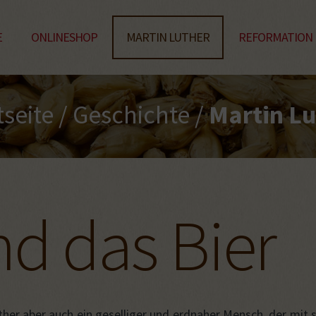
E
ONLINESHOP
MARTIN LUTHER
REFORMATION
tseite
/
Geschichte
/
Martin Lu
nd das Bier
her aber auch ein geselliger und erdnaher Mensch, der mit 