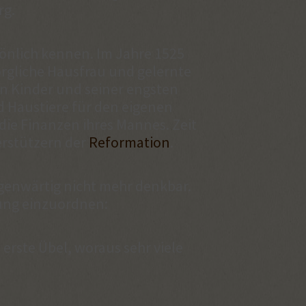
rg.
önlich kennen. Im Jahre 1525
sorgliche Hausfrau und gelernte
en Kinder und seiner engsten
d Haustiere für den eigenen
 die Finanzen ihres Mannes. Zeit
erstützern der
Reformation
.
egenwärtig nicht mehr denkbar.
zung einzuordnen:
 erste Übel, woraus sehr viele