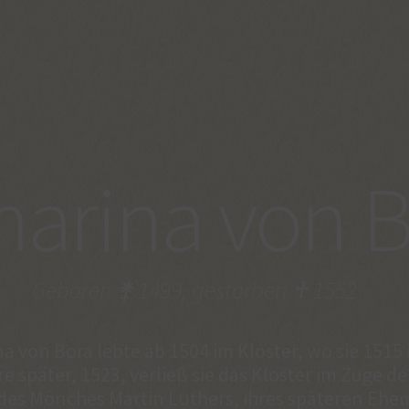
harina von 
Geboren ⚵ 1499, gestorben ♰ 1552
a von Bora lebte ab 1504 im Kloster, wo sie 151
re später, 1523, verließ sie das Kloster im Zuge 
 des Mönches Martin Luthers, ihres späteren Ehem