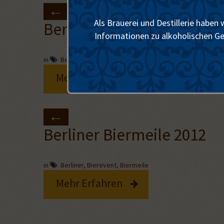
Als Brauerei und Destillerie haben
Berliner Biermeile 2013
Informationen zu alkoholischen Get
in
Berliner
,
Bierevent
,
Biermeile
Mehr Erfahren
Berliner Biermeile 2012
in
Berliner
,
Bierevent
,
Biermeile
Mehr Erfahren