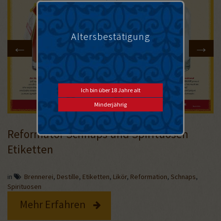
Altersbestätigung
Reformator Schnaps und Spirituosen
Etiketten
in
Brennerei
,
Destille
,
Etiketten
,
Likör
,
Reformation
,
Schnaps
,
Spirituosen
Mehr Erfahren